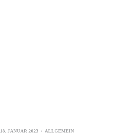
Arzthaftung
Blog
Häufige Fragen
Standort
Kontakt
18. JANUAR 2023
ALLGEMEIN