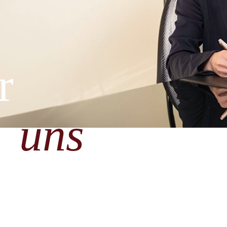
r
u
uns
 ist kostenlos!