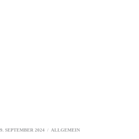
Arzthaftung
Blog
Häufige Fragen
Standort
Kontakt
9. SEPTEMBER 2024
ALLGEMEIN