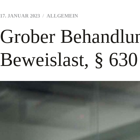
17. JANUAR 2023
ALLGEMEIN
Grober Behandlun
Beweislast, § 63