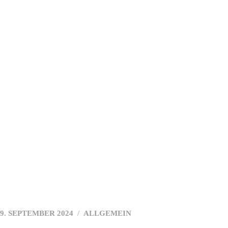
Arzthaftung
Blog
Häufige Fragen
Standort
Kontakt
9. SEPTEMBER 2024
ALLGEMEIN