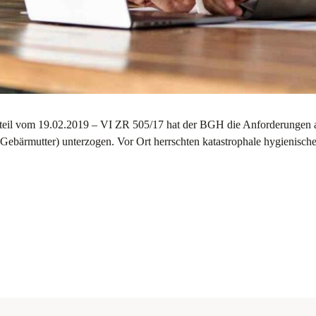
l vom 19.02.2019 – VI ZR 505/17 hat der BGH die Anforderungen an di
r Gebärmutter) unterzogen. Vor Ort herrschten katastrophale hygienisc